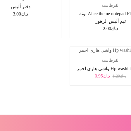
القرطاسية
دفتر أليس
Alice theme notepad Flowers نوتة
د.ك
3.00
ثيم أليس الزهور
د.ك
2.00
القرطاسية
Hp w واشي هاري احمر
د.ك
0.95
د.ك
1.20