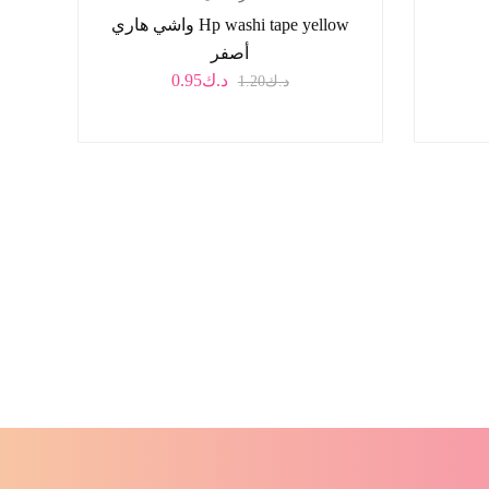
Hp washi tape yellow واشي هاري
أصفر
د.ك
0.95
د.ك
1.20