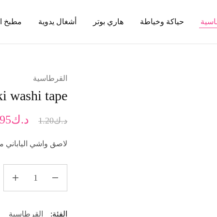
اسية
حياكة وخياطة
هاري بوتر
أشغال يدوية
مطبخ ا
القرطاسية
ki washi tape
د.ك
.95
د.ك
1.20
لاصق واشي الياباني مستوحى
الفئة:
القرطاسية