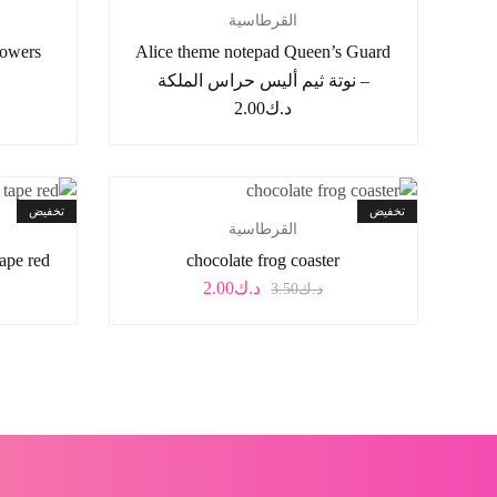
القرطاسية
Alice theme notepad Queen’s Guard
– نوتة ثيم أليس حراس الملكة
د.ك
2.00
تخفيض
تخفيض
القرطاسية
chocolate frog coaster
ashi tape red
د.ك
2.00
د.ك
3.50