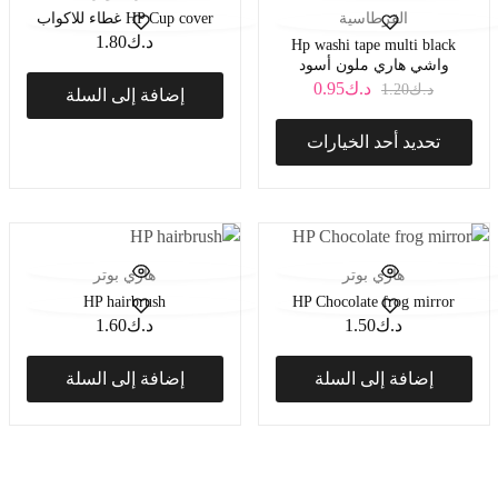
القرطاسية
HP Cup cover غطاء للاكواب
د.ك
1.80
Hp washi tape multi black
واشي هاري ملون أسود
د.ك
0.95
د.ك
1.20
إضافة إلى السلة
تحديد أحد الخيارات
هاري بوتر
هاري بوتر
HP hairbrush
HP Chocolate frog mirror
د.ك
1.50
د.ك
1.60
إضافة إلى السلة
إضافة إلى السلة