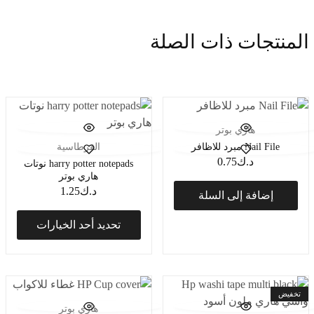
هاري بوتر
Nail File مبرد للاظافر
القرطاسية
د.ك
0.75
harry potter notepads نوتات
هاري بوتر
د.ك
1.25
إضافة إلى السلة
تحديد أحد الخيارات
تخفيض
هاري بوتر