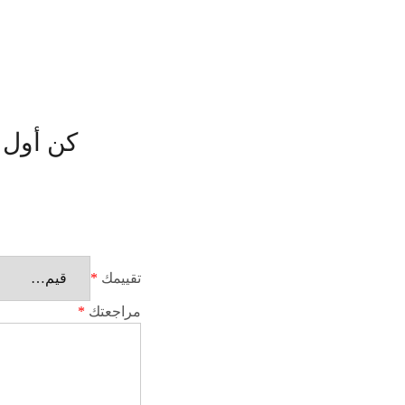
كن أول من يقيم “e red
تقييمك
*
مراجعتك
*