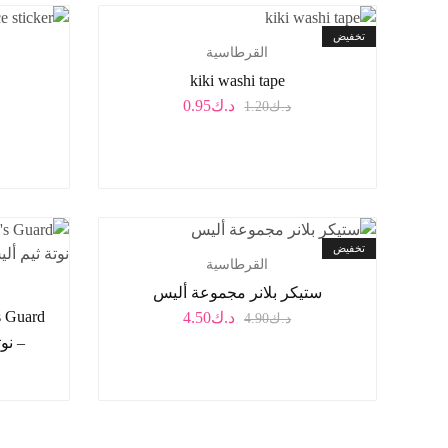
تخفيض
القرطاسية
kiki washi tape
د.ك
0.95
د.ك
1.20
تخفيض
القرطاسية
ستيكر بلانر مجموعة أليس
s Guard
د.ك
4.50
د.ك
4.90
– نو