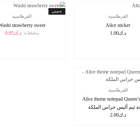
تخفيض
القرطاسية
القرطاسية
Washi strawberry sweet
Alice sticker
د.ك
1.00
د.ك
0.95
د.ك
1.20
القرطاسية
Alice theme notepad Queen’
تة ثيم أليس حراس الملكة
د.ك
2.00