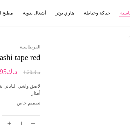
اسية
حياكة وخياطة
هاري بوتر
أشغال يدوية
مطبخ ا
القرطاسية
Hp washi tape red واشي 
د.ك
.95
د.ك
1.20
أمتار
تصميم خاص