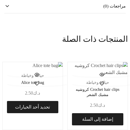
مراجعات (0)
حياكة وخياطة
حياكة وخياطة
Alice tote bag
Crochet hair clips كروشيه
د.ك
2.50
مشبك الشعر
د.ك
2.50
تحديد أحد الخيارات
إضافة إلى السلة