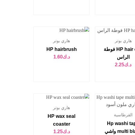
هاري بوتر
هاري بوتر
HP hair cap فوطة
HP hairbrush
د.ك
1.60
الراس
د.ك
2.25
هاري بوتر
القرطاسية
HP wax seal
Hp washi ta
coaster
multi black واشي
د.ك
1.25