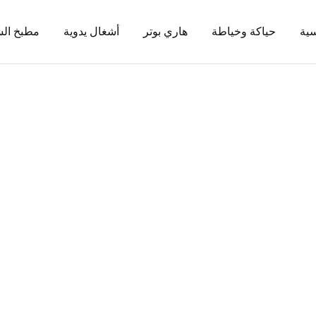
ية
حياكة وخياطة
هاري بوتر
أشغال يدوية
مطبخ ال
مجموعة هاري بوتر