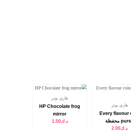
هاري بوتر
هاري بوتر
HP Chocolate frog
Every flavour 
mirror
pu محفظة
د.ك
1.50
د.ك
2.00