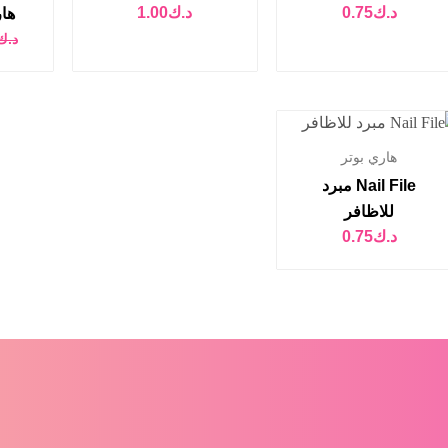
د.ك
0.75
د.ك
1.00
ها
د.ك
هاري بوتر
Nail File مبرد
للاظافر
د.ك
0.75