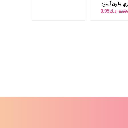
ري ملون أسود
د.ك
0.95
1.20