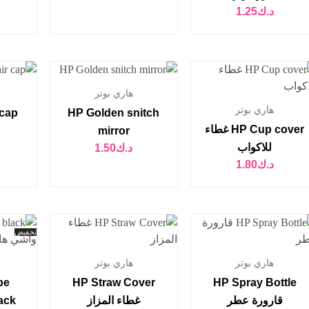
د.ك
1.25
هاري بوتر
هاري بوتر
HP Golden snitch
HP Cup cover غطاء
mirror
للاكواب
د.ك
1.50
د.ك
1.80
تخفيض
هاري بوتر
هاري بوتر
pe
HP Straw Cover
HP Spray Bottle
قارورة عطر
غطاء المزاز